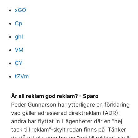
xGO
Cp
ghl
VM
CY
tZVm
Är all reklam god reklam? - Sparo
Peder Gunnarson har ytterligare en förklaring
vad gäller adresserad direktreklam (ADR):
andra har flyttat in i lägenheter där en ”nej
tack till reklam”-skylt redan finns på Tänker
de då att alla som har en ”nej till reklam”-skylt