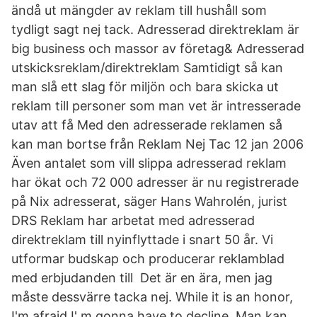
ändå ut mängder av reklam till hushåll som
tydligt sagt nej tack. Adresserad direktreklam är
big business och massor av företag& Adresserad
utskicksreklam/direktreklam Samtidigt så kan
man slå ett slag för miljön och bara skicka ut
reklam till personer som man vet är intresserade
utav att få Med den adresserade reklamen så
kan man bortse från Reklam Nej Tac 12 jan 2006
Även antalet som vill slippa adresserad reklam
har ökat och 72 000 adresser är nu registrerade
på Nix adresserat, säger Hans Wahrolén, jurist
DRS Reklam har arbetat med adresserad
direktreklam till nyinflyttade i snart 50 år. Vi
utformar budskap och producerar reklamblad
med erbjudanden till Det är en ära, men jag
måste dessvärre tacka nej. While it is an honor,
I'm afraid I' m gonna have to decline. Man kan