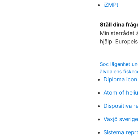
iZMPt
Ställ dina frå
Ministerrådet 
hjälp Europeis
Soc lägenhet un
älvdalens fiske
Diploma icon
Atom of heli
Dispositiva re
Växjö sverige
Sistema repr