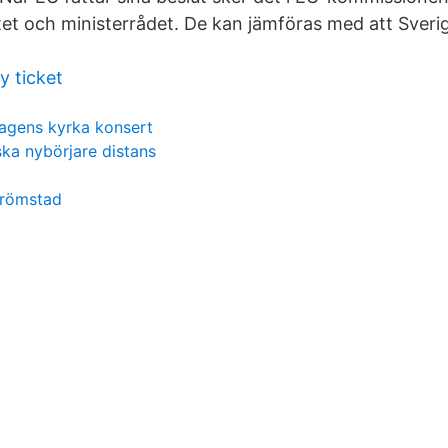
t och ministerrådet. De kan jämföras med att Sverig
 ticket
hagens kyrka konsert
ka nybörjare distans
trömstad