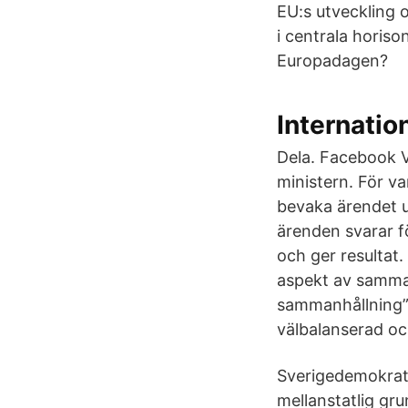
EU:s utveckling o
i centrala horiso
Europadagen?
Internatio
Dela. Facebook 
ministern. För v
bevaka ärendet u
ärenden svarar f
och ger resultat.
aspekt av sammanh
sammanhållning”.
välbalanserad och 
Sverigedemokrate
mellanstatlig gru