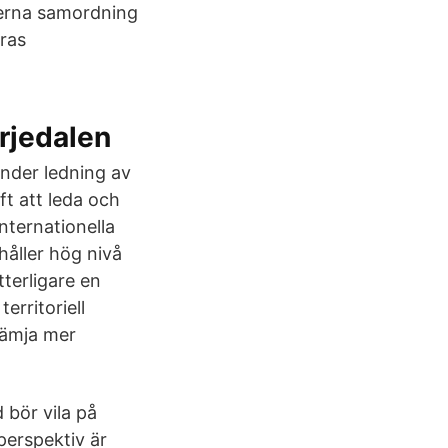
nterna samordning
iras
ärjedalen
nder ledning av
t att leda och
nternationella
håller hög nivå
tterligare en
erritoriell
rämja mer
 bör vila på
perspektiv är