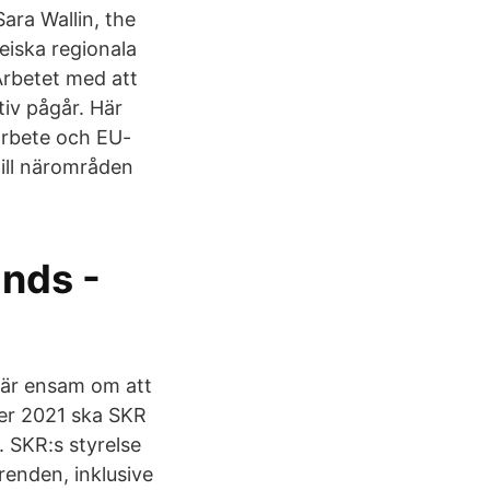
ara Wallin, the
eiska regionala
Arbetet med att
tiv pågår. Här
marbete och EU-
till närområden
ands -
 är ensam om att
der 2021 ska SKR
 SKR:s styrelse
renden, inklusive