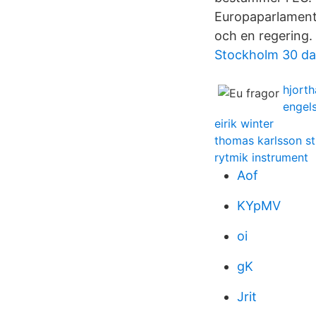
Europaparlamente
och en regering.
Stockholm 30 day
hjort
engels
eirik winter
thomas karlsson s
rytmik instrument
Aof
KYpMV
oi
gK
Jrit