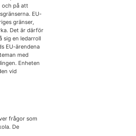
 och på att
nsgränserna. EU-
riges gränser,
ka. Det är därför
 sig en ledarroll
eds EU-ärendena
nsteman med
dlingen. Enheten
den vid
ver frågor som
kola. De
,