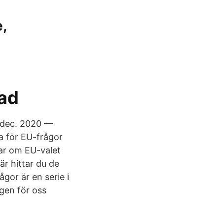
,
tad
1 dec. 2020 —
 för EU-​frågor
ar om EU-valet
är hittar du de
gor är en serie i
gen för oss