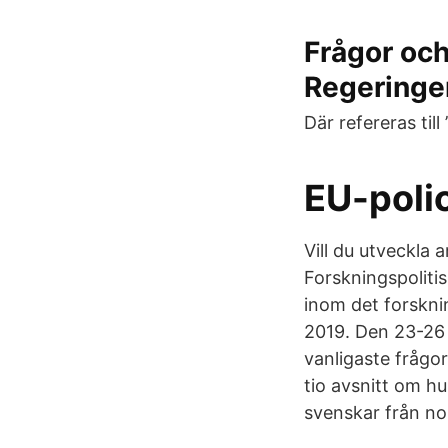
Frågor och
Regeringe
Där refereras til
EU-poli
Vill du utveckla
Forskningspoliti
inom det forskni
2019. Den 23-26 m
vanligaste frågo
tio avsnitt om h
svenskar från norr