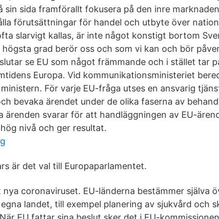
å sin sida framförallt fokusera på den inre marknaden
lla förutsättningar för handel och utbyte över natio
fta slarvigt kallas, är inte något konstigt bortom Sve
 i högsta grad berör oss och som vi kan och bör påver
slutar se EU som något främmande och i stället tar på
amtidens Europa. Vid kommunikationsministeriet ber
 ministern. För varje EU-fråga utses en ansvarig tjä
 och bevaka ärendet under de olika faserna av behan
lla ärenden svarar för att handläggningen av EU-ären
r hög nivå och ger resultat.
ng
s är det val till Europaparlamentet.
 nya coronaviruset. EU-länderna bestämmer själva ö
egna landet, till exempel planering av sjukvård och s
När EU fattar sina beslut sker det i EU-kommissionen