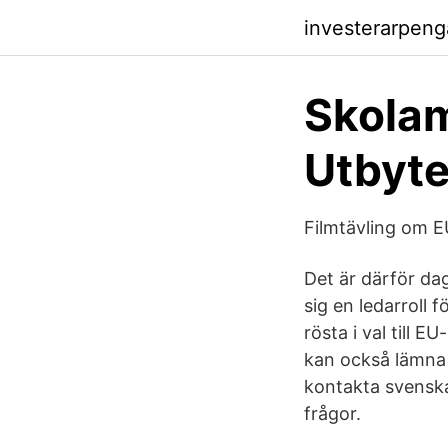
investerarpen
Skolam
Utbyte
Filmtävling om EU
Det är därför da
sig en ledarroll
rösta i val till E
kan också lämna 
kontakta svenska
frågor.