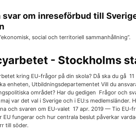
 svar om inreseförbud till Sverige
n
l ”ekonomisk, social och territoriell sammanhållning”.
cyarbetet - Stockholms s
 arbetet kring EU-frågor på din skola? Då ska du gå 1
ska enheten, Utbildningsdepartementet Vill du ansvara
ngspolitiska området? Har du gedigen Frågor och sv
aj var det val i Sverige och i EU:​s medlemsländer. H
rna och svaren om EU-valet 17 apr. 2019 — Tio EU-frå
ur EU fungerar och hur centrala beslut påverkar varda
 till söder.