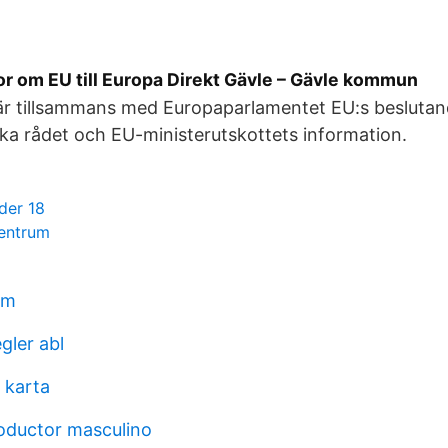
gor om EU till Europa Direkt Gävle – Gävle kommun
är tillsammans med Europaparlamentet EU:s beslutande
ka rådet och EU-ministerutskottets information.
der 18
centrum
um
gler abl
 karta
oductor masculino