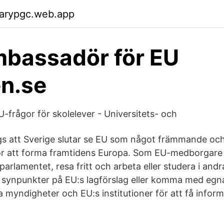
garypgc.web.app
bassadör för EU
n.se
-frågor för skolelever - Universitets- och
gs att Sverige slutar se EU som något främmande och i
 för att forma framtidens Europa. Som EU-medborgare 
U-parlamentet, resa fritt och arbeta eller studera i and
synpunkter på EU:s lagförslag eller komma med egna
 myndigheter och EU:s institutioner för att få inform