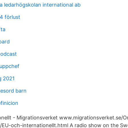
a ledarhögskolan international ab
4 förlust
fta
oard
podcast
ruppchef
g 2021
esord barn
finicion
onellt - Migrationsverket www.migrationsverket.se/
/EU-och-internationellt.html A radio show on the Sw