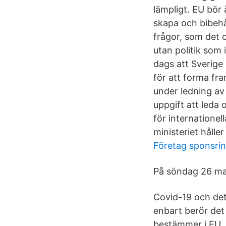
lämpligt. EU bör 
skapa och bibehå
frågor, som det o
utan politik som
dags att Sverige 
för att forma fr
under ledning av
uppgift att leda
för internatione
ministeriet hålle
Företag sponsri
På söndag 26 mar
Covid-19 och det
enbart berör det 
bestämmer i EU. 