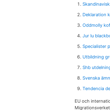
Skandinavisk
Deklaration k
Oddmolly ko
Jur lu blackb
Specialister 
Utbildning g
Shb utdelnin
Svenska ämn
Tendencia de
EU och internati
Migrationsverket