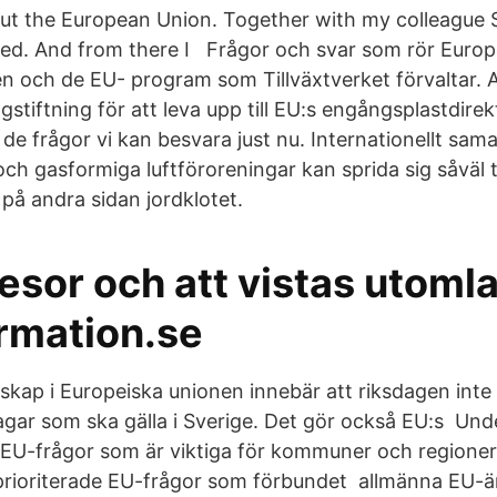
out the European Union. Together with my colleague S
ed. And from there I Frågor och svar som rör Europ
n och de EU- program som Tillväxtverket förvaltar. 
gstiftning för att leva upp till EU:s engångsplastdirek
 de frågor vi kan besvara just nu. Internationellt sa
 och gasformiga luftföroreningar kan sprida sig såväl 
på andra sidan jordklotet.
esor och att vistas utoml
ormation.se
kap i Europeiska unionen innebär att riksdagen inte
lagar som ska gälla i Sverige. Det gör också EU:s Un
 EU-frågor som är viktiga för kommuner och regioner.
 prioriterade EU-frågor som förbundet allmänna EU-ä