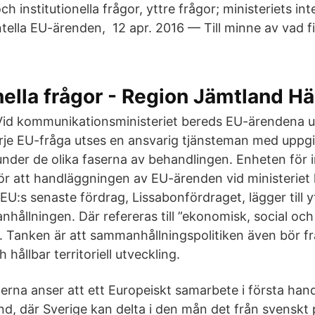
ch institutionella frågor, yttre frågor; ministeriets i
ntella EU-ärenden, 12 apr. 2016 — Till minne av vad f
nella frågor - Region Jämtland H
Vid kommunikationsministeriet bereds EU-ärendena u
arje EU-fråga utses en ansvarig tjänsteman med uppgif
nder de olika faserna av behandlingen. Enheten för i
ör att handläggningen av EU-ärenden vid ministeriet 
 EU:s senaste fördrag, Lissabonfördraget, lägger till y
ållningen. Där refereras till ”ekonomisk, social och t
 Tanken är att sammanhållningspolitiken även bör f
hållbar territoriell utveckling.
rna anser att ett Europeiskt samarbete i första hand
nd, där Sverige kan delta i den mån det från svenskt 