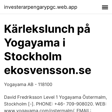
investerarpengarypgc.web.app
Kärlekslunch på
Yogayama i
Stockholm
ekosvensson.se
Yogayama AB - 118100
David Fredriksson Level 1 Yogayama Östermalm,
Stockholm [-]. PHONE: +46- 709-908020. WEB:
www.yogayama.com/ostermalm/. EMAIL: