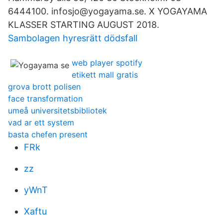
6444100. infosjo@yogayama.se. X YOGAYAMA
KLASSER STARTING AUGUST 2018.
Sambolagen hyresrätt dödsfall
web player spotify
etikett mall gratis
grova brott polisen
face transformation
umeå universitetsbibliotek
vad ar ett system
basta chefen present
FRk
zz
yWnT
Xaftu