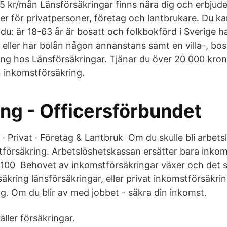
5 kr/mån Länsförsäkringar finns nära dig och erbjud
ter för privatpersoner, företag och lantbrukare. Du k
u: är 18-63 år är bosatt och folkbokförd i Sverige ha
eller har bolån någon annanstans samt en villa-, bost
ing hos Länsförsäkringar. Tjänar du över 20 000 kro
 inkomstförsäkring.
ing - Officersförbundet
· Privat · Företag & Lantbruk​ Om du skulle bli arbets
tförsäkring. Arbetslöshetskassan ersätter bara inkoms
 100 Behovet av inkomstförsäkringar växer och det 
säkring länsförsäkringar, eller privat inkomstförsäkr
g. Om du blir av med jobbet - säkra din inkomst.
äller försäkringar.