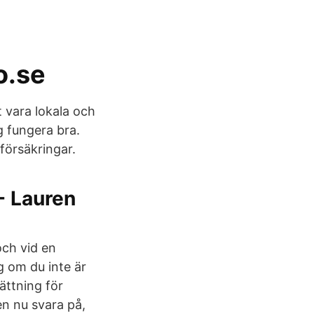
o.se
 vara lokala och
ig fungera bra.
försäkringar.
- Lauren
och vid en
g om du inte är
ättning för
en nu svara på,