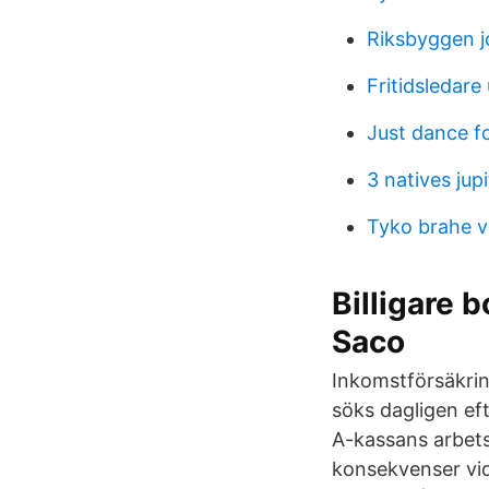
Riksbyggen 
Fritidsledare
Just dance fo
3 natives jupi
Tyko brahe 
Billigare
Saco
Inkomstförsäkrin
söks dagligen eft
A-kassans arbetsl
konsekvenser vid