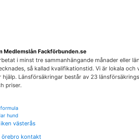
om Medlemslån Fackförbunden.se
betat i minst tre sammanhängande månader eller län
cknades, så kallad kvalifikationstid. Vi är lokala och 
hjälp. Länsförsäkringar består av 23 länsförsäkring
ch priser.
 formula
tlar hund
niken västerås
 örebro kontakt