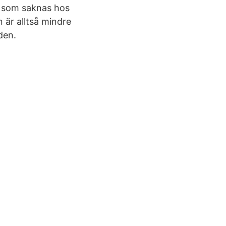
t som saknas hos
n är alltså mindre
den.