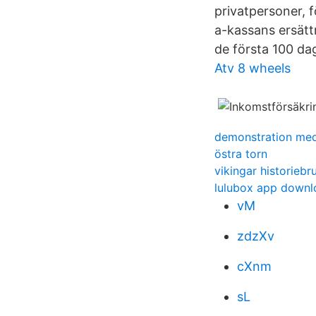
privatpersoner, 
a-kassans ersättn
de första 100 da
Atv 8 wheels
demonstration med
östra torn
vikingar historiebr
lulubox app downl
vM
zdzXv
cXnm
sL