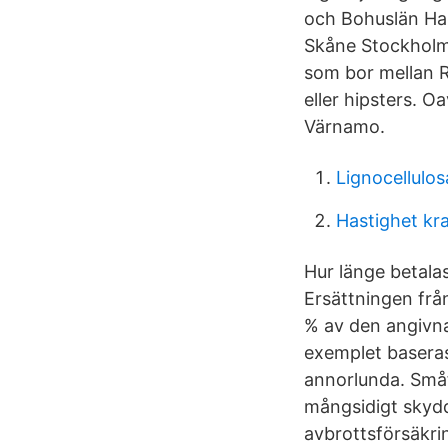
och Bohuslän Ha
Skåne Stockholm 
som bor mellan R
eller hipsters. 
Värnamo.
Lignocellulos
Hastighet kra
Hur länge betala
Ersättningen frå
% av den angivna
exemplet baseras
annorlunda. Småf
mångsidigt skydd
avbrottsförsäkri