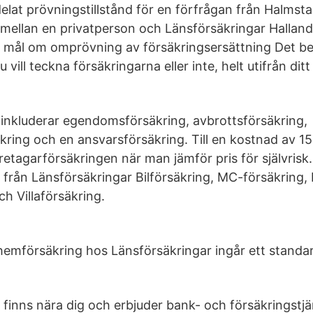
at prövningstillstånd för en förfrågan från Halmsta
t mellan en privatperson och Länsförsäkringar Hallan
tt mål om omprövning av försäkringsersättning Det bet
ill teckna försäkringarna eller inte, helt utifrån ditt 
inkluderar egendomsförsäkring, avbrottsförsäkring,
kring och en ansvarsförsäkring. Till en kostnad av 1
etagarförsäkringen när man jämför pris för självrisk
från Länsförsäkringar Bilförsäkring, MC-försäkring, B
h Villaförsäkring.
hemförsäkring hos Länsförsäkringar ingår ett standar
 finns nära dig och erbjuder bank- och försäkringstjä