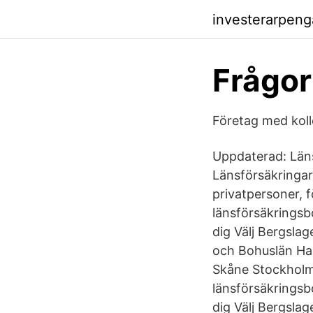
investerarpen
Frågor
Företag med koll
Uppdaterad: Läns
Länsförsäkringar
privatpersoner, 
länsförsäkringsbo
dig Välj Bergsla
och Bohuslän Ha
Skåne Stockholm
länsförsäkringsbo
dig Välj Bergsla