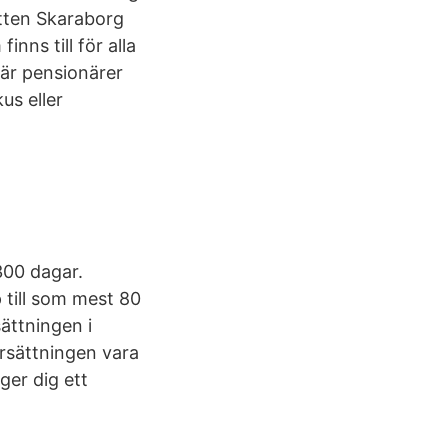
tten Skaraborg
ns till för alla
 är pensionärer
us eller
300 dagar.
 till som mest 80
ättningen i
ersättningen vara
er dig ett