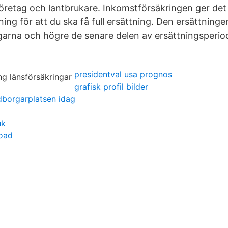
företag och lantbrukare. Inkomstförsäkringen ger de
ing för att du ska få full ersättning. Den ersättninge
garna och högre de senare delen av ersättningsperio
presidentval usa prognos
grafisk profil bilder
borgarplatsen idag
uk
oad