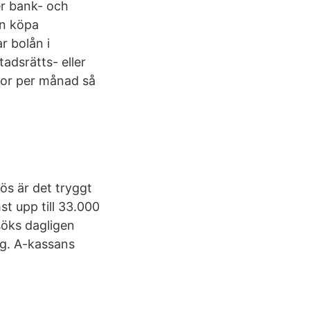
er bank- och
an köpa
r bolån i
adsrätts- eller
nor per månad så
lös är det tryggt
t upp till 33.000
söks dagligen
ing. A-kassans