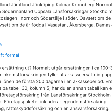
lland Jämtland Jönköping Kalmar Kronoberg Norrbo
Södermanland Uppsala Länsförsäkringar Stockholm fin
oslagen i norr och Södertälje i söder. Oavsett om de
Oavsett om de är födda i Vasastan, Åkersberga, Damask
a
ft formel
s ersättning ut? Normalt utgår ersättningen i ca 100-
n inkomstförsäkringen fyller ut a-kasseersättning upp
 lönen de första 200 dagarna i en a-kasseperiod. Ers
 på tabell 30, kolumn 5, har du en annan tabell kan 
öretagsförsäkring från Länsförsäkringar Stockholm g
. Företagspaketet inkluderar egendomsförsäkring,
ng, rättsskyddsförsäkring och en ansvarsförsäkring.