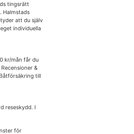
ds tingsrätt
d. Halmstads
yder att du själv
eget individuella
50 kr/mån får du
. Recensioner &
åtförsäkring till
d reseskydd. I
nster för