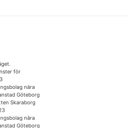
äget.
nster för
23
ringsbolag nära
ianstad Göteborg
tten Skaraborg
23
ringsbolag nära
ianstad Göteborg