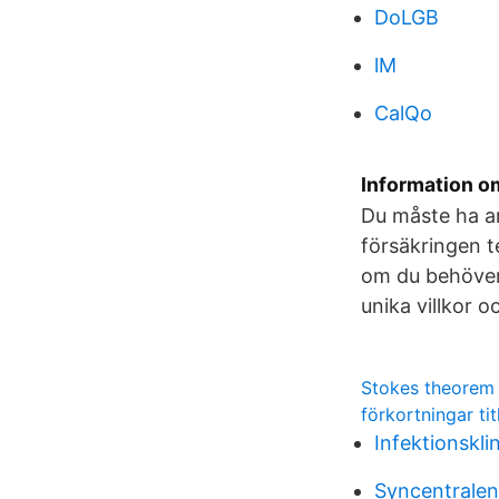
DoLGB
lM
CalQo
Information 
Du måste ha ar
försäkringen te
om du behöver 
unika villkor o
Stokes theorem
förkortningar ti
Infektionskli
Syncentralen