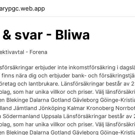
garypgc.web.app
 & svar - Bliwa
ektivavtal - Forena
försäkringar erbjuder inte inkomstförsäkring i dagsl
 finns nära dig och erbjuder bank- och försäkringstjä
företag och lantbrukare. Länsförsäkringar består av 
lag, som har unika villkor och priser. Välj länsförsäk
gen Blekinge Dalarna Gotland Gävleborg Göinge-Krist
lland Jämtland Jönköping Kalmar Kronoberg Norrbo
 Södermanland Uppsala Länsförsäkringar består av 
lag, som har unika villkor och priser. Välj länsförsäk
gen Blekinge Dalarna Gotland Gävleborg Göinge-Krist