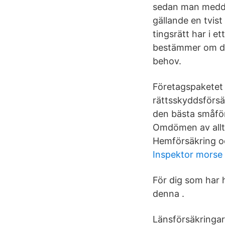
sedan man meddel
gällande en tvis
tingsrätt har i e
bestämmer om du v
behov.
Företagspaketet 
rättsskyddsförsä
den bästa småför
Omdömen av allt 
Hemförsäkring oc
Inspektor morse
För dig som har 
denna .
Länsförsäkringar