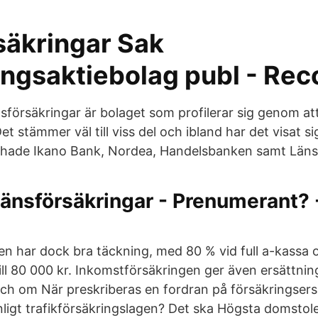
säkringar Sak
ingsaktiebolag publ - Rec
försäkringar är bolaget som profilerar sig genom att
Det stämmer väl till viss del och ibland har det visat s
 hade Ikano Bank, Nordea, Handelsbanken samt Läns
Länsförsäkringar - Prenumerant? 
gen har dock bra täckning, med 80 % vid full a-kassa 
ll 80 000 kr. Inkomstförsäkringen ger även ersättnin
ch om När preskriberas en fordran på försäkringsers
nligt trafikförsäkringslagen? Det ska Högsta domstol