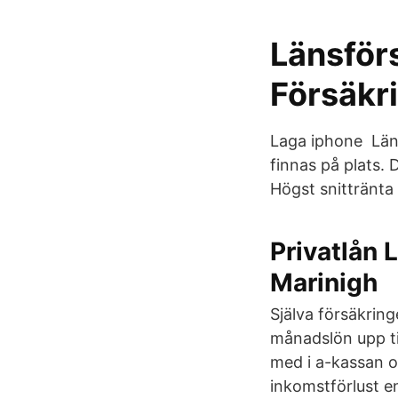
Länsför
Försäkr
Laga iphone Läns
finnas på plats. 
Högst snittränta
Privatlån 
Marinigh
Själva försäkrin
månadslön upp ti
med i a-kassan o
inkomstförlust e