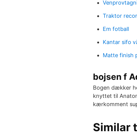
Venprovtagn
Traktor recor
Em fotball
Kantar sifo v
Matte finish
bojsen f A
Bogen dækker hel
knyttet til Anat
kærkomment supp
Similar