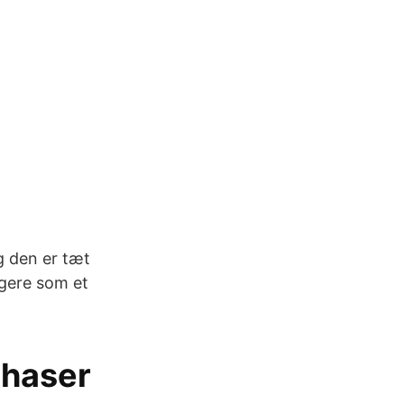
g den er tæt
ngere som et
chaser