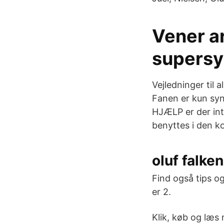
Vener a
supersy
Vejledninger til
Fanen er kun syn
HJÆLP er der int
benyttes i den k
oluf falke
Find også tips og
er 2.
Klik, køb og læs