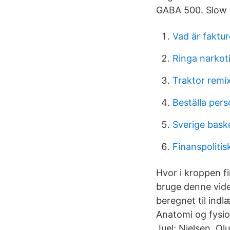
GABA 500. Slow 
Vad är faktur
Ringa narkot
Traktor remix
Beställa pers
Sverige bask
Finanspoliti
Hvor i kroppen f
bruge denne vide
beregnet til ind
Anatomi og fysiol
Juel; Nielsen, Ol