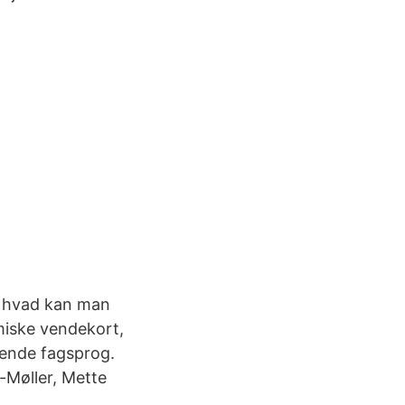
g hvad kan man
miske vendekort,
rende fagsprog.
-Møller, Mette