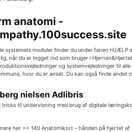
rm anatomi -
mpathy.100success.site
 alle systemets moduler finder du under fanen HJÆLP ø
lig, når du er logget ind som bruger i Hjernen&Hjerte
roduktionsvejledninger og systemvejledninger til alle
ommune, hvor du er ansat. Du kan også finde andet 
nberg nielsen Adlibris
 tricks til undervisning med brug af digitale læringsk
 mere her >> 140 Anatomikort – hånden på hjertet af