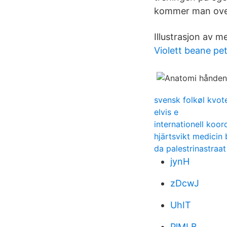
kommer man over
Illustrasjon av 
Violett beane pe
svensk folkøl kvot
elvis e
internationell koor
hjärtsvikt medicin 
da palestrinastraa
jynH
zDcwJ
UhIT
PlMLB