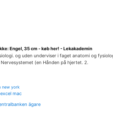
kke: Engel, 35 cm - køb her! - Lekakademin
iologi. og uden underviser i faget anatomi og fysiolo
2 – Nervesystemet (en Hånden på hjertet. 2.
m new york
 excel mac
entralbanken ägare