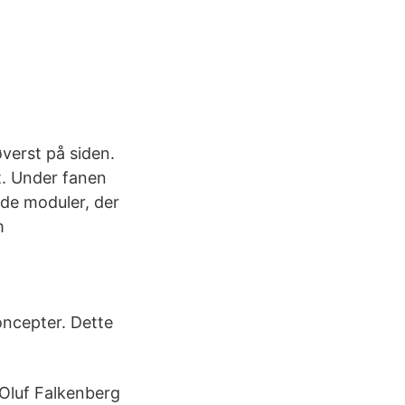
verst på siden.
t. Under fanen
 de moduler, der
m
oncepter. Dette
 Oluf Falkenberg