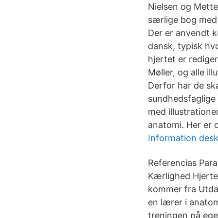
Nielsen og Mette
særlige bog med
Der er anvendt k
dansk, typisk hv
hjertet er redige
Møller, og alle i
Derfor har de ska
sundhedsfaglige 
med illustratione
anatomi. Her er o
Information desk
Referencias Para 
Kærlighed Hjert
kommer fra Utdan
en lærer i anato
treningen på ege