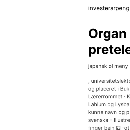
investerarpen
Organ 
pretel
japansk øl meny 
, universitetslek
og placeret i Buk
Lærerrommet · Ke
Lahlum og Lysbakk
kunne navn og pl
svenska – Illust
ﬁnger bein ⚃ fot