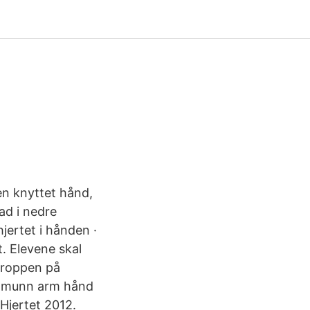
 en knyttet hånd,
rad i nedre
ertet i hånden ·
. Elevene skal
 Kroppen på
re munn arm hånd
Hjertet 2012.