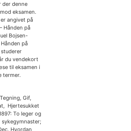
r der denne
m mod eksamen.
 er angivet på
t – Hånden på
Juel Bojsen-
 – Hånden på
 studerer
får du vendekort
æse til eksamen i
e termer.
Tegning, Gif,
t, Hjertesukket
897: To leger og
av sykegymnaster;
 Dec. Hvordan