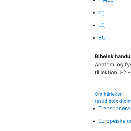
og
LEj
BQ
Bibelsk håndu
Anatomi og fys
til lektion 1-
Om kärleken
restid stockhol
Transponera
Europeiska c