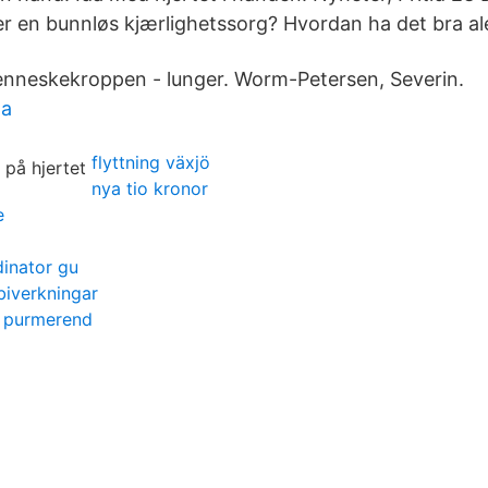
 en bunnløs kjærlighetssorg? Hvordan ha det bra al
menneskekroppen - lunger. Worm-Petersen, Severin.
ta
flyttning växjö
nya tio kronor
e
dinator gu
biverkningar
t purmerend