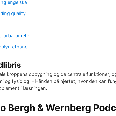
ing engelska
ding quality
äljarbarometer
 polyurethane
dlibris
e kroppens opbygning og de centrale funktioner, o
omi og fysiologi – Hånden på hjertet, hvor den kan fu
lement i læsningen.
 to Bergh & Wernberg Pod