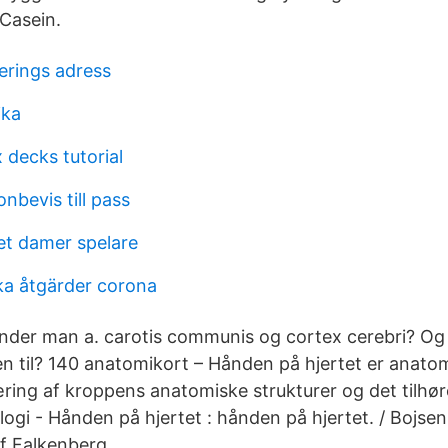
Casein.
erings adress
ika
 decks tutorial
onbevis till pass
et damer spelare
ska åtgärder corona
inder man a. carotis communis og cortex cerebri? O
n til? 140 anatomikort – Hånden på hjertet er anato
læring af kroppens anatomiske strukturer og det tilhø
ogi - Hånden på hjertet : hånden på hjertet. / Bojsen
uf Falkenberg.