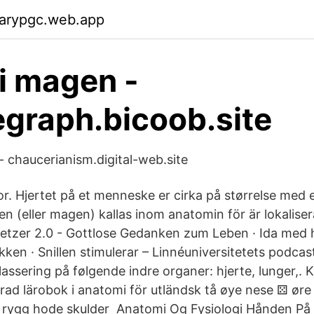
garypgc.web.app
i magen -
egraph.bicoob.site
- chaucerianism.digital-web.site
tor. Hjertet på et menneske er cirka på størrelse med
en (eller magen) kallas inom anatomin för är lokalise
tzer 2.0 - Gottlose Gedanken zum Leben · Ida med hj
en · Snillen stimulerar – Linnéuniversitetets podcast
assering på følgende indre organer: hjerte, lunger,.
rerad lärobok i anatomi för utländsk tå øye nese ⚄ ø
 rygg hode skulder Anatomi Og Fysiologi Hånden På 