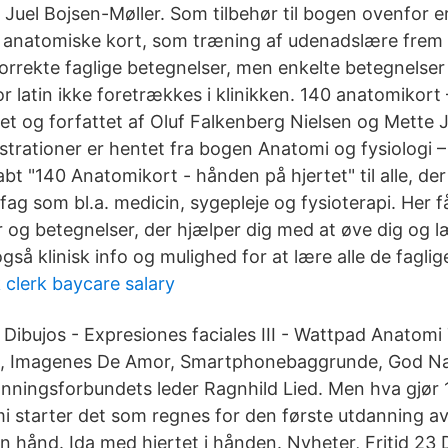
 Juel Bojsen-Møller. Som tilbehør til bogen ovenfor e
 anatomiske kort, som træning af udenadslære fre
orrekte faglige betegnelser, men enkelte betegnelser
or latin ikke foretrækkes i klinikken. 140 anatomikor
ret og forfattet af Oluf Falkenberg Nielsen og Mette 
llustrationer er hentet fra bogen Anatomi og fysiologi
bt "140 Anatomikort - hånden på hjertet" til alle, der
fag som bl.a. medicin, sygepleje og fysioterapi. Her 
r og betegnelser, der hjælper dig med at øve dig og l
gså klinisk info og mulighed for at lære alle de faglig
 clerk baycare salary
Dibujos - Expresiones faciales III - Wattpad Anatomi 
e, Imagenes De Amor, Smartphonebaggrunde, God Na
ningsforbundets leder Ragnhild Lied. Men hva gjør 1
mi starter det som regnes for den første utdanning 
n hånd. Ida med hjertet i hånden. Nyheter, Fritid 23