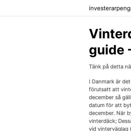
investerarpen
Vinter
guide 
Tänk på detta n
I Danmark är det
förutsatt att vi
december så gälle
datum för att byta
december. När by
vinterdäck; Dess
vid vinterväglag 