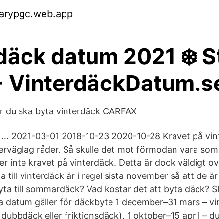
garypgc.web.app
däck datum 2021 ❄️ S
- VinterdäckDatum.s
är du ska byta vinterdäck CARFAX
 … 2021-03-01 2018-10-23 2020-10-28 Kravet på vint
nterväglag råder. Så skulle det mot förmodan vara so
r inte kravet på vinterdäck. Detta är dock väldigt ova
 till vinterdäck är i regel sista november så att de är b
ta till sommardäck? Vad kostar det att byta däck? 
a datum gäller för däckbyte 1 december–31 mars – vi
(dubbdäck eller friktionsdäck). 1 oktober–15 april – 