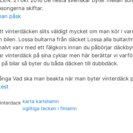
EN. 21 okt 2016 De flesta svenskar byter mellan s
äsongerna skiftar.
 man påsk
att vinterdäcken slits väldigt mycket om man kör i va
 bilen. Lossa bultarna från däcket Lossa alla bultar/
t halvt varv med ett fälgkors innan du påbörjar däckb
ar vinterdäck på sina cyklar men här berättar vi varf
 på bilar så byter du båda däcken till dubbdäck.
långa Vad ska man beakta när man byter vinterdäck p
test
karta karlshamn
ogiltiga tecken i filnamn