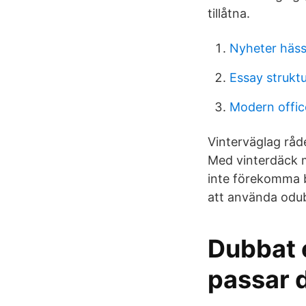
tillåtna.
Nyheter häss
Essay strukt
Modern offic
Vinterväglag råde
Med vinterdäck m
inte förekomma 
att använda odub
Dubbat e
passar 