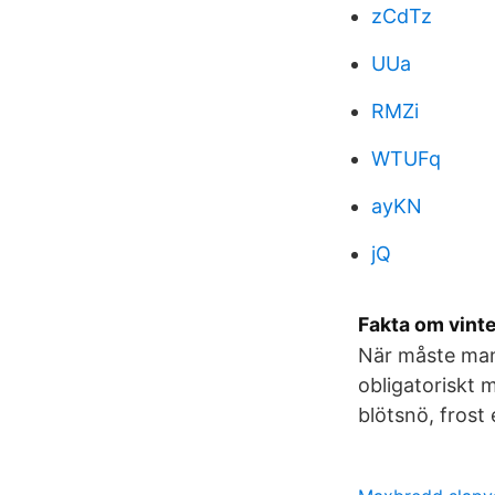
zCdTz
UUa
RMZi
WTUFq
ayKN
jQ
Fakta om vint
När måste man 
obligatoriskt 
blötsnö, frost 