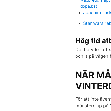
Maxbredd slapv
dopa.bat
Joachim lind
Star wars re
Hög tid at
Det betyder att 
och is på vägen f
NÄR MÅ
VINTER
För att inte ävent
mönsterdjup på 