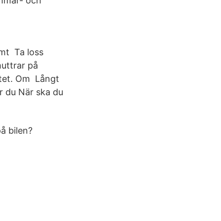
ommar- och
rmt Ta loss
muttrar på
ytet. Om Långt
ör du När ska du
å bilen?