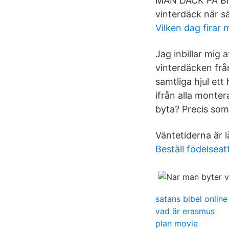
MAN DÄCK PÅ BIL
vinterdäck när s
Vilken dag firar
Jag inbillar mig 
vinterdäcken från
samtliga hjul et
ifrån alla monter
byta? Precis som
Väntetiderna är 
Beställ födelseat
satans bibel online
vad är erasmus
plan movie