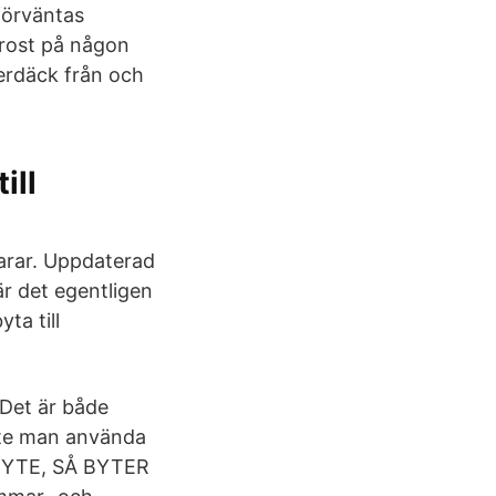
förväntas
frost på någon
terdäck från och
ill
larar. Uppdaterad
r det egentligen
ta till
 Det är både
ste man använda
KBYTE, SÅ BYTER