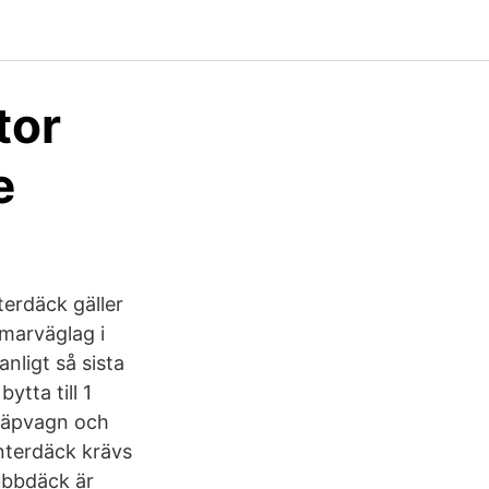
tor
e
erdäck gäller
mmarväglag i
nligt så sista
ytta till 1
Släpvagn och
nterdäck krävs
dubbdäck är