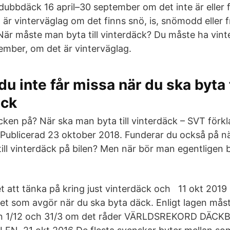
 dubbdäck 16 april–30 september om det inte är eller 
 är vinterväglag om det finns snö, is, snömodd eller 
 När måste man byta till vinterdäck? Du måste ha vin
mber, om det är vinterväglag.
u inte får missa när du ska byta t
ck
cken på? När ska man byta till vinterdäck – SVT förk
Publicerad 23 oktober 2018. Funderar du också på nä
till vinterdäck på bilen? Men när bör man egentligen by
t att tänka på kring just vinterdäck och 11 okt 2019
et som avgör när du ska byta däck. Enligt lagen må
an 1/12 och 31/3 om det råder VÄRLDSREKORD DÄC