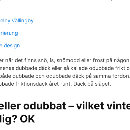
elby vällingby
urierung
e design
r när det finns snö, is, snömodd eller frost på någon
enas dubbade däck eller så kallade odubbade friktio
både dubbade och odubbade däck på samma fordon. De
bade friktionsdäck året runt. Däck på släpet.
ller odubbat – vilket vin
dig? OK