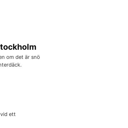
 Stockholm
men om det är snö
nterdäck.
vid ett