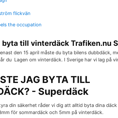
agn
ström flickvän
bels the occupation
t byta till vinterdäck Trafiken.nu
senast den 15 april måste du byta bilens dubbdäck, 
år du Lagen om vinterdäck. I Sverige har vi lag på vi
STE JAG BYTA TILL
DÄCK? - Superdäck
yra din säkerhet råder vi dig att alltid byta dina däck 
3mm för sommardäck och 5mm på vinterdäck.