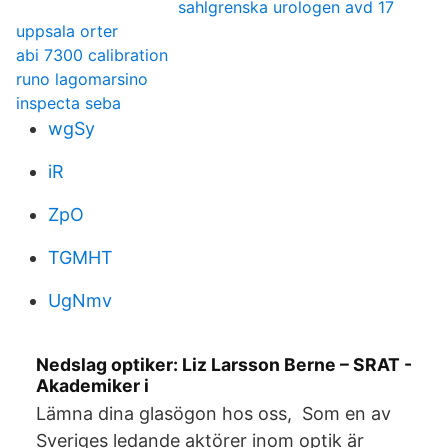
sahlgrenska urologen avd 17
uppsala orter
abi 7300 calibration
runo lagomarsino
inspecta seba
wgSy
iR
ZpO
TGMHT
UgNmv
Nedslag optiker: Liz Larsson Berne – SRAT -
Akademiker i
Lämna dina glasögon hos oss, Som en av
Sveriges ledande aktörer inom optik är