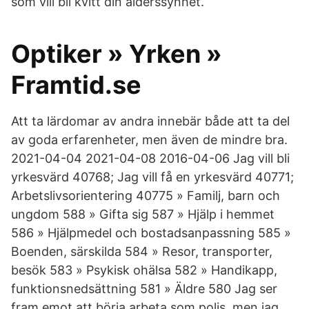
som vill bli kvitt din ålderssynhet.
Optiker » Yrken »
Framtid.se
Att ta lärdomar av andra innebär både att ta del
av goda erfarenheter, men även de mindre bra.
2021-04-04 2021-04-08 2016-04-06 Jag vill bli
yrkesvärd 40768; Jag vill få en yrkesvärd 40771;
Arbetslivsorientering 40775 » Familj, barn och
ungdom 588 » Gifta sig 587 » Hjälp i hemmet
586 » Hjälpmedel och bostadsanpassning 585 »
Boenden, särskilda 584 » Resor, transporter,
besök 583 » Psykisk ohälsa 582 » Handikapp,
funktionsnedsättning 581 » Äldre 580 Jag ser
fram emot att börja arbeta som polis, men jag