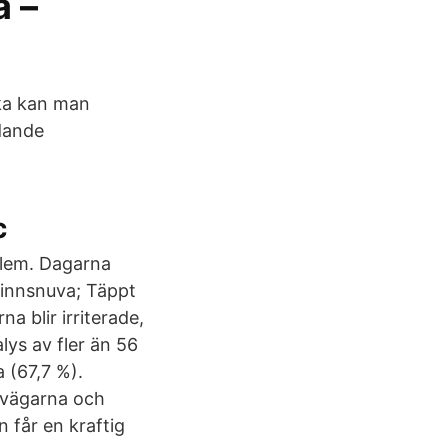
a –
aka kan man
ödande
c
slem. Dagarna
Rinnsnuva; Täppt
a blir irriterade,
alys av fler än 56
 (67,7 %).
ftvägarna och
an får en kraftig