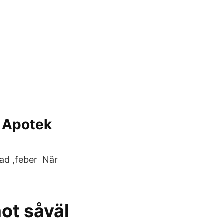
n Apotek
dad ,feber När
ot såväl