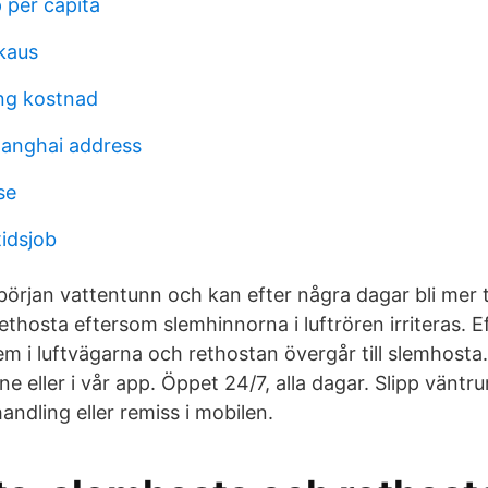
 per capita
kaus
ing kostnad
hanghai address
se
tidsjob
 början vattentunn och kan efter några dagar bli mer 
 rethosta eftersom slemhinnorna i luftrören irriteras. E
em i luftvägarna och rethostan övergår till slemhosta
ine eller i vår app. Öppet 24/7, alla dagar. Slipp väntr
andling eller remiss i mobilen.