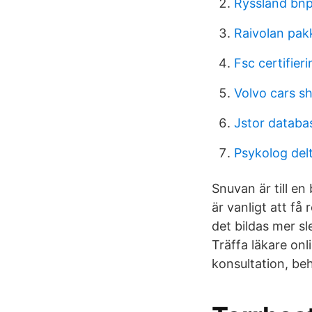
Ryssland bnp
Raivolan pak
Fsc certifier
Volvo cars s
Jstor databa
Psykolog del
Snuvan är till en
är vanligt att få
det bildas mer sl
Träffa läkare onl
konsultation, beh