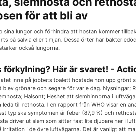
a, slemhosta och rethost
psen för att bli av
p sina lungor och förhindra att hostan kommer tillb
rts på salvia eller timjan. Dessa örter har bakteried
tärker också lungorna.
 förkylning? Här är svaret! - Acti
atet inne på jobbets toalett hostade hon upp grönt 
 blev grönare och segare för varje dag. Nysningar; 
emhosta; Halsont; Heshet att slemhinnorna i luftvägarn
an leda till rethosta. I en rapport från WHO visar en an
mest typiska symptomen är feber (87,9 %) och rethosta
a driver ut slem som sitter fast lite djupare ner i lu
 irritation i de övre luftvägarna. Det är vanligt att m