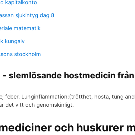
o kapitalkonto
assan sjukintyg dag 8
riale matematik
k kungalv
ssons stockholm
 - slemlösande hostmedicin frå
ej feber. Lunginflammation:(trötthet, hosta, tung an
är det vitt och genomskinligt.
 mediciner och huskurer m