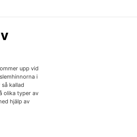
iv
 kommer upp vid
 slemhinnorna i
r så kallad
 olika typer av
med hjälp av