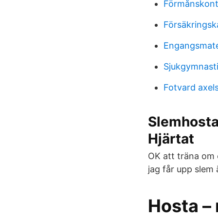
Förmånskont
Försäkringsk
Engangsmate
Sjukgymnasti
Fotvard axel
Slemhosta
Hjärtat
OK att träna om 
jag får upp slem 
Hosta –