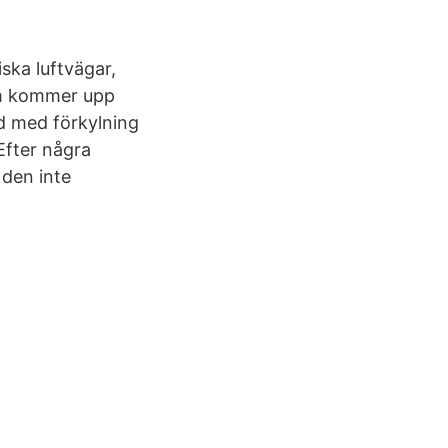
iska luftvägar,
em kommer upp
d med förkylning
Efter några
 den inte