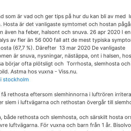
vad som är vad och ger tips på hur du kan bli av med 
ade. Hosta är det vanligaste symtomet och hostan pågå
an även ha feber, halsont och snuva. 26 apr 2020 I en
lys av fler än 56 000 fall att de mest typiska sympt
hosta (67,7 %). Därefter 13 mar 2020 De vanligaste
en är snuva, nysningar, nästäppa, ont i halsen, hosta
sa börjar ofta plötsligt och Torrhosta, slemhosta och
i bild. Astma hos vuxna - Viss.nu.
i stockholm
t få rethosta eftersom slemhinnorna i luftrören irritera
r slem i luftvägarna och rethostan övergår till slemh
a, både rethosta och slemhosta, och särskilt hosta o
övre luftvägarna. För vuxna och barn från 1 år. Bisol