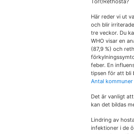
Torr/Rethosta?
Här reder vi ut 
och blir irriter
tre veckor. Du k
WHO visar en ana
(87,9 %) och ret
förkylningssymtom
feber. En influen
tipsen för att bl
Antal kommuner 
Det är vanligt at
kan det bildas me
Lindring av host
infektioner i de 