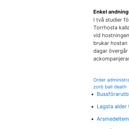
Enkel andning
I två studier 
Torrhosta kal
vid hostningen
brukar hostan
dagar övergår 
ackompanjeras
Order administra
zorb ball death
Bussförarutb
Lagsta alder
Arsmedeltemp