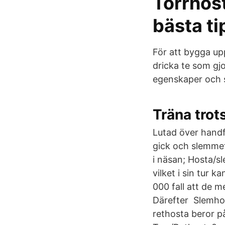
Torrhost
bästa ti
För att bygga up
dricka te som gjo
egenskaper och s
Träna trots
Lutad över handf
gick och slemmet
i näsan; Hosta/sl
vilket i sin tur k
000 fall att de 
Därefter Slemhost
rethosta beror på