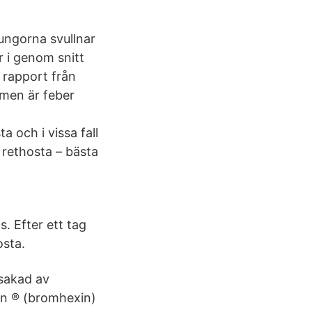
lungorna svullnar
r i genom snitt
 rapport från
omen är feber
 och i vissa fall
 rethosta – bästa
s. Efter ett tag
osta.
rsakad av
von ® (bromhexin)