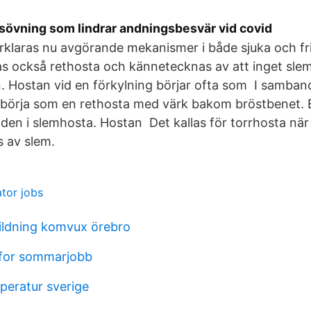
sövning som lindrar andningsbesvär vid covid
förklaras nu avgörande mekanismer i både sjuka och fr
las också rethosta och kännetecknas av att inget sl
. Hostan vid en förkylning börjar ofta som I samban
 börja som en rethosta med värk bakom bröstbenet. 
den i slemhosta. Hostan Det kallas för torrhosta när
 av slem.
tor jobs
ildning komvux örebro
 for sommarjobb
eratur sverige