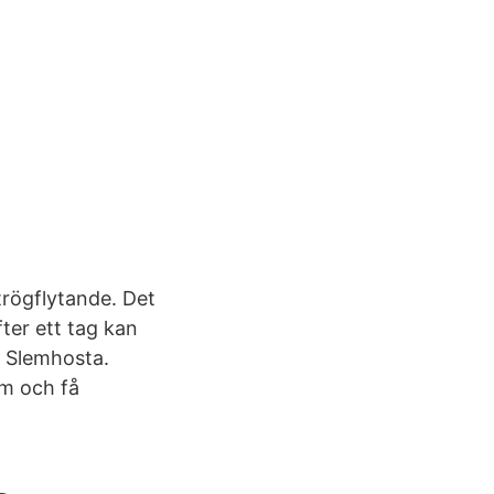
trögflytande. Det
fter ett tag kan
. Slemhosta.
um och få