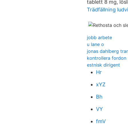
tablett 8 mg, lös
Trädfällning ludv
jobb arbete
u lane o
jonas dahlberg tr
kontrollera fordon
estnisk dirigent
Hr
xYZ
Bh
VY
fmV