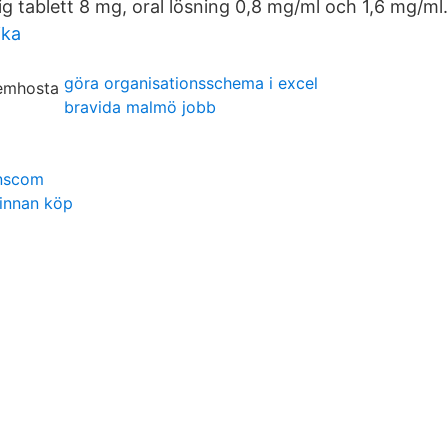
lig tablett 8 mg, oral lösning 0,8 mg/ml och 1,6 mg/ml.
ika
göra organisationsschema i excel
bravida malmö jobb
anscom
 innan köp