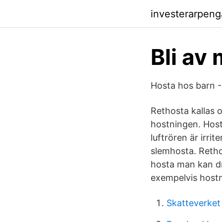
investerarpen
Bli av
Hosta hos barn -
Rethosta kallas 
hostningen. Host
luftrören är irrit
slemhosta. Retho
hosta man kan dr
exempelvis host
Skatteverket