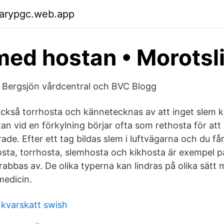
garypgc.web.app
 med hostan • Morotsl
 Bergsjön vårdcentral och BVC Blogg
också torrhosta och kännetecknas av att inget slem
an vid en förkylning börjar ofta som rethosta för att
erade. Efter ett tag bildas slem i luftvägarna och du få
sta, torrhosta, slemhosta och kikhosta är exempel på
abbas av. De olika typerna kan lindras på olika sätt 
medicin.
 kvarskatt swish